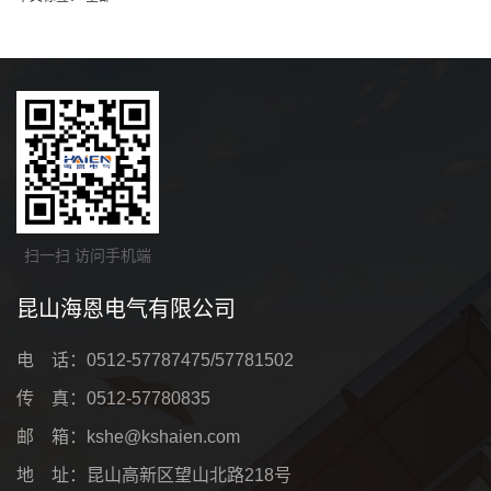
扫一扫 访问手机端
昆山海恩电气有限公司
电 话：0512-57787475/57781502
传 真：0512-57780835
邮 箱：kshe@kshaien.com
地 址：昆山高新区望山北路218号