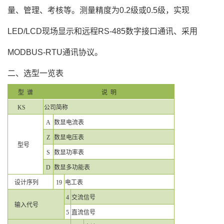
量、管理、考核等。测量精度为0.2级或0.5级，实现
LED/LCD现场显示和远程RS-485数字接口通讯、采用
MODBUS-RTU通讯协议。
二、选型一览表
型
谱
说
明
KS
公司简称
A
数显电流表
Z
数显电压表
型号
S
数显功率表
D
数显多功能表
设计序列
19
电工表
4
交流信号
输入代号
5
直流信号