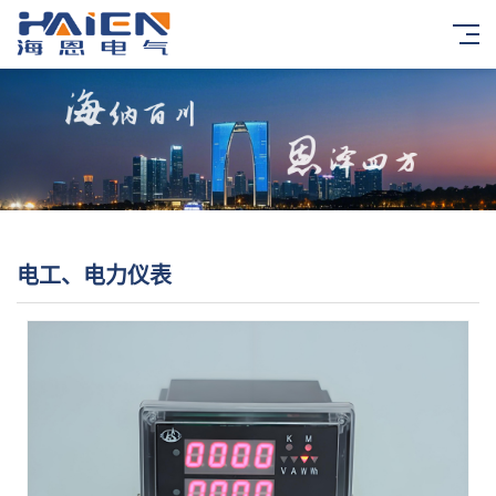
电工、电力仪表