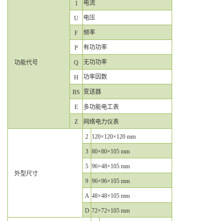
电流
I
电压
U
频率
F
有功功率
P
无功功率
功能代号
Q
功率因数
H
变送器
BS
E
多功能电工表
Z
网络电力仪表
2
120×120×120 mm
3
80×80×105 mm
5
96×48×105 mm
外型尺寸
9
96×96×105 mm
A
48×48×105 mm
D
72×72×105 mm