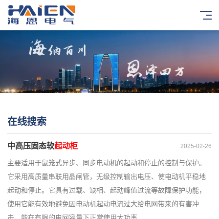
在线搜索
中高压固态软
起动柜
2025-02-26
主要适用于鼠笼式异步、同步电动机的起动和停止的控制与保护。
它采用高质量串联用晶闸管，无级控制输出电压、使电动机平稳地
起动和停止。它具有过载、缺相、起动峰值过流等故障保护功能，
使用它能有效地避免因电动机起动电流过大给电网带来的有害冲
击、能在有限的电网容量下正常使用大功率…